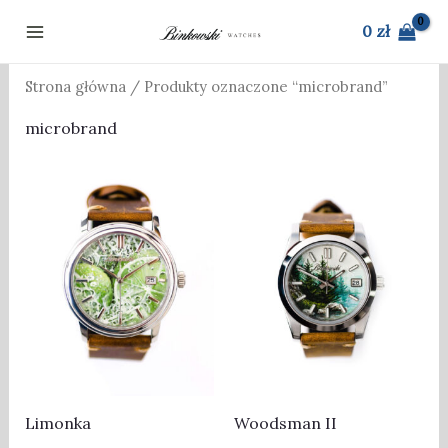
Przejdź
0
zł
do
treści
Strona główna
/ Produkty oznaczone “microbrand”
microbrand
Limonka
Woodsman II