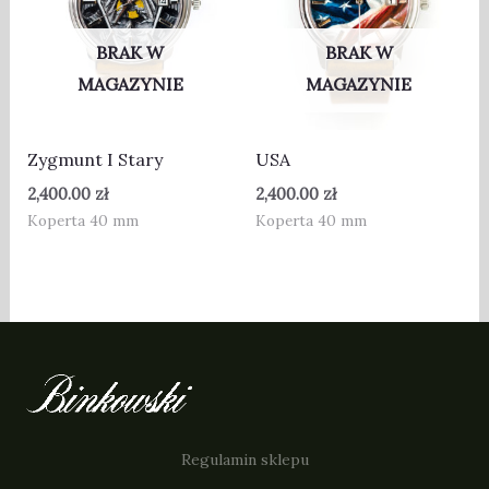
BRAK W
BRAK W
MAGAZYNIE
MAGAZYNIE
Zygmunt I Stary
USA
2,400.00
zł
2,400.00
zł
Koperta 40 mm
Koperta 40 mm
Regulamin sklepu