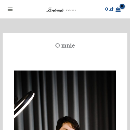
Przejdź
0
zł
do
treści
O mnie