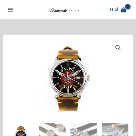
Przejdź
0
zł
do
treści