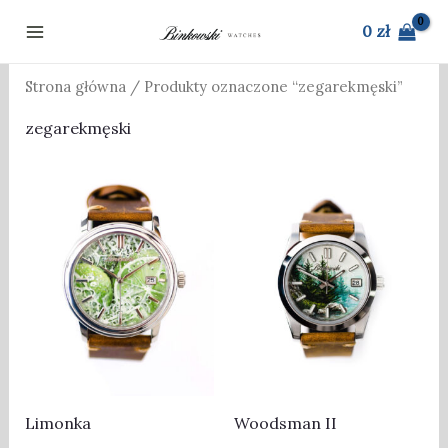
Przejdź
0
zł
do
treści
Strona główna
/ Produkty oznaczone “zegarekmęski”
zegarekmęski
Limonka
Woodsman II