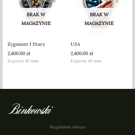
BRAK W
BRAK W
MAGAZYNIE
MAGAZYNIE
Zygmunt I Stary
USA
2,400.00
zł
2,400.00
zł
Koperta 40 mm
Koperta 40 mm
Regulamin sklepu