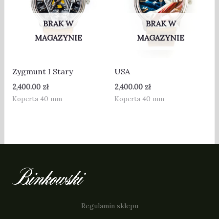
BRAK W
BRAK W
MAGAZYNIE
MAGAZYNIE
Zygmunt I Stary
USA
2,400.00
zł
2,400.00
zł
Koperta 40 mm
Koperta 40 mm
Regulamin sklepu