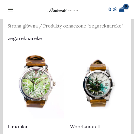
Przejdź
0
zł
do
treści
Strona główna
/ Produkty oznaczone “zegareknareke”
zegareknareke
Limonka
Woodsman II